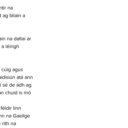
tir na 
 ag bliain a 
in na daltaí ar 
a léirigh 
a cúig agus 
aidisiún atá ann 
hí sé de ádh ag 
an chuid is mó 
éidir linn 
inn na Gaeilge 
 rith na 