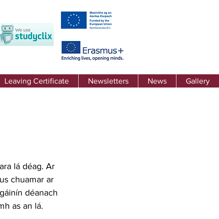
Leaving Certificate
Newsletters
News
Gallery
ara lá déag. Ar 
agus chuamar ar 
agáinín déanach 
mh as an lá. 