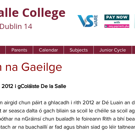
alle College
Dublin 14
Parents
Calendar
Subjects
Junior Cycle
n na Gaeilge
2012 i gColáiste De la Salle
n airgid chun páirt a ghlacadh i rith 2012 ar Dé Luain an d
rt ar seasca dalta ó gach bliain sa scoil le chéile sa scoil 
bóthar na nGráinsí chun bualadh le foireann Rith a bhí be
ntach ar na buachaillí ar fad agus bhain siad go léir taitnea