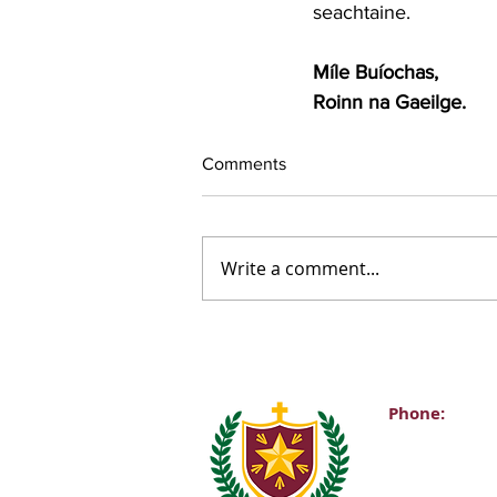
seachtaine.
Míle Buíochas,
Roinn na Gaeilge.
Comments
Write a comment...
Phone:
Main Office:
(01) 2981067