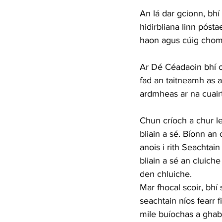
An lá dar gcionn, bhí 
hidirbliana linn pósta
haon agus cúig chomh
Ar Dé Céadaoin bhí ce
fad an taitneamh as a
ardmheas ar na cuairte
Chun críoch a chur lei
bliain a sé. Bíonn an 
anois i rith Seachtai
bliain a sé an cluich
den chluiche.
Mar fhocal scoir, bhí 
seachtain níos fearr f
mile buíochas a ghabhá