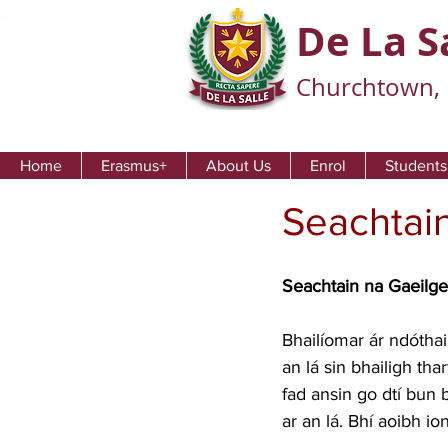
De La S
Churchtown, 
Home
Erasmus+
About Us
Enrol
Students
Seachtai
Seachtain na Gaeilge 
Bhailíomar ár ndóthai
an lá sin bhailigh tha
fad ansin go dtí bun 
ar an lá. Bhí aoibh io