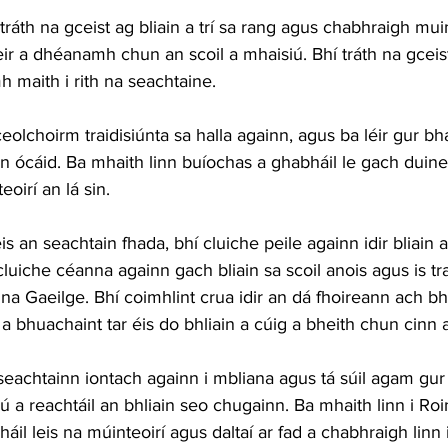
tráth na gceist ag bliain a trí sa rang agus chabhraigh muin
eir a dhéanamh chun an scoil a mhaisiú. Bhí tráth na gceist
 maith i rith na seachtaine.
olchoirm traidisiúnta sa halla againn, agus ba léir gur bha
n ócáid. Ba mhaith linn buíochas a ghabháil le gach duine 
oirí an lá sin.
s an seachtain fhada, bhí cluiche peile againn idir bliain 
cluiche céanna againn gach bliain sa scoil anois agus is tr
n na Gaeilge. Bhí coimhlint crua idir an dá fhoireann ach b
e a bhuachaint tar éis do bhliain a cúig a bheith chun cinn 
seachtainn iontach againn i mbliana agus tá súil agam gur f
iú a reachtáil an bhliain seo chugainn. Ba mhaith linn i Ro
il leis na múinteoirí agus daltaí ar fad a chabhraigh linn i